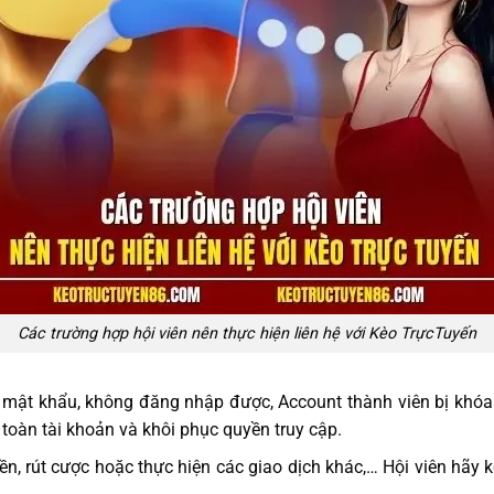
Các trường hợp hội viên nên thực hiện liên hệ với Kèo TrựcTuyến
 mật khẩu, không đăng nhập được, Account thành viên bị khóa
n toàn tài khoản và khôi phục quyền truy cập.
n, rút cược hoặc thực hiện các giao dịch khác,… Hội viên hãy k