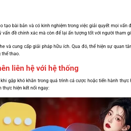
 tạo bài bản và có kinh nghiệm trong việc giải quyết mọi vấn đề
ý vấn đề chính xác mà còn để lại ấn tượng tốt với người tham gi
ghe và cung cấp giải pháp hữu ích. Qua đó, thể hiện sự quan tâ
 thể thao.
ên liên hệ với hệ thống
 khi gặp khó khăn trong quá trình cá cược hoặc tiến hành thực h
 thực hiện kết nối ngay: