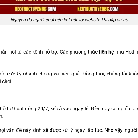
Nguyên do người chơi nên kết nối với website khi gặp sự cố
hản hồi từ các kênh hỗ trợ. Các phương thức
liên hệ
như Hotli
 đề cực kỳ nhanh chóng và hiệu quả. Đồng thời, chúng tôi khô
 chơi.
 hỗ trợ hoạt động 24/7, kể cả vào ngày lễ. Điều này có nghĩa là
m.
 vấn đề nảy sinh sẽ được xử lý ngay lập tức. Nhờ vậy, người c