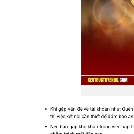
Khi gặp vấn đề về tài khoản như: Quên
thì việc kết nối cần thiết để đảm bảo a
Nếu bạn gặp khó khăn trong việc nạp tiề