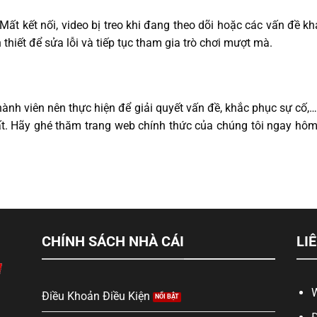
 Mất kết nối, video bị treo khi đang theo dõi hoặc các vấn đề k
thiết để sửa lỗi và tiếp tục tham gia trò chơi mượt mà.
thành viên nên thực hiện để giải quyết vấn đề, khắc phục sự cố
ất. Hãy ghé thăm trang web chính thức của chúng tôi ngay hôm
CHÍNH SÁCH NHÀ CÁI
LI
W
Điều Khoản Điều Kiện