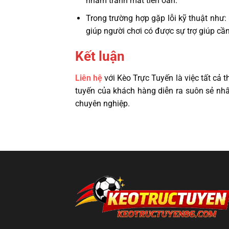
nhằm tránh mất tiền oan.
Trong trường hợp gặp lỗi kỹ thuật như:
giúp người chơi có được sự trợ giúp cần 
Kết luận
Liên hệ
với Kèo Trực Tuyến là việc tất cả 
tuyến của khách hàng diễn ra suôn sẻ nh
chuyên nghiệp.